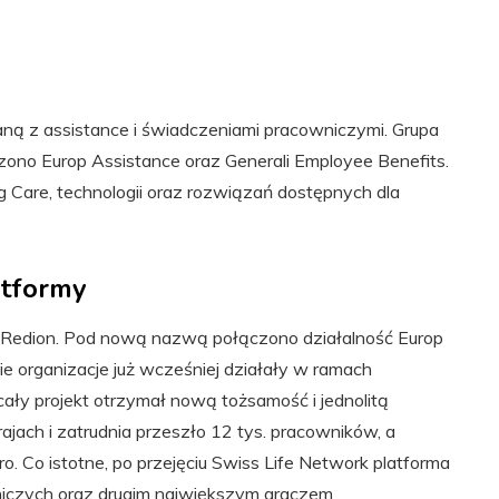
aną z assistance i świadczeniami pracowniczymi. Grupa
ono Europ Assistance oraz Generali Employee Benefits.
 Care, technologii oraz rozwiązań dostępnych dla
atformy
ę Redion. Pod nową nazwą połączono działalność Europ
ie organizacje już wcześniej działały w ramach
 cały projekt otrzymał nową tożsamość i jednolitą
ajach i zatrudnia przeszło 12 tys. pracowników, a
o. Co istotne, po przejęciu Swiss Life Network platforma
iczych oraz drugim największym graczem