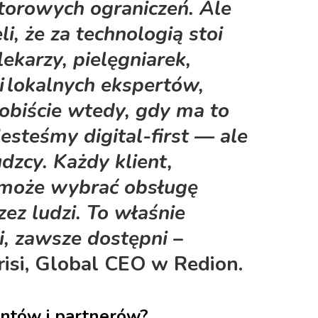
ktorowych ograniczeń. Ale
li, że za technologią stoi
lekarzy, pielęgniarek,
 lokalnych ekspertów,
sobiście wtedy, gdy ma to
Jesteśmy digital-first — ale
dzcy. Każdy klient,
może wybrać obsługę
zez ludzi. To właśnie
, zawsze dostępni
–
risi, Global CEO w Redion.
ientów i partnerów?