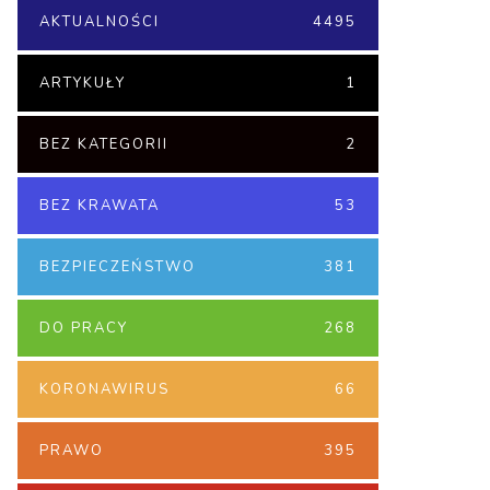
AKTUALNOŚCI
4495
ARTYKUŁY
1
BEZ KATEGORII
2
BEZ KRAWATA
53
BEZPIECZEŃSTWO
381
DO PRACY
268
KORONAWIRUS
66
PRAWO
395