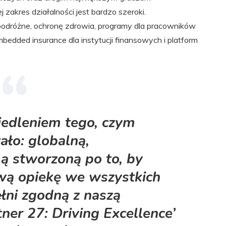
 zakres działalności jest bardzo szeroki.
podróżne, ochronę zdrowia, programy dla pracowników
edded insurance dla instytucji finansowych i platform
iedleniem tego, czym
tało: globalną,
ą stworzoną po to, by
ą opiekę we wszystkich
łni zgodną z naszą
tner 27: Driving Excellence’