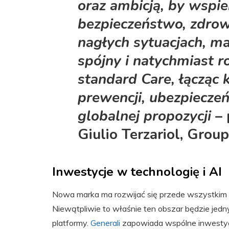
oraz ambicją, by wspi
bezpieczeństwo, zdrow
nagłych sytuacjach, m
spójny i natychmiast 
standard Care, łącząc
prewencji, ubezpieczeń
globalnej propozycji
– 
Giulio Terzariol, Gro
Inwestycje w technologię i AI
Nowa marka ma rozwijać się przede wszystkim w o
Niewątpliwie to właśnie ten obszar będzie jedn
platformy.
Generali
zapowiada wspólne inwestycj