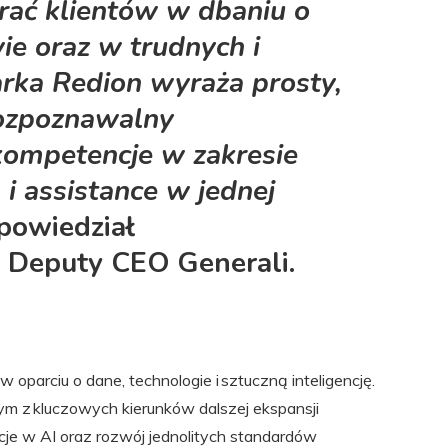
erać klientów w dbaniu o
ie oraz w trudnych i
arka Redion wyraża prosty,
rozpoznawalny
 kompetencje w zakresie
 i assistance w jednej
powiedział
up Deputy CEO Generali.
parciu o dane, technologie i sztuczną inteligencję.
ym z kluczowych kierunków dalszej ekspansji
e w AI oraz rozwój jednolitych standardów