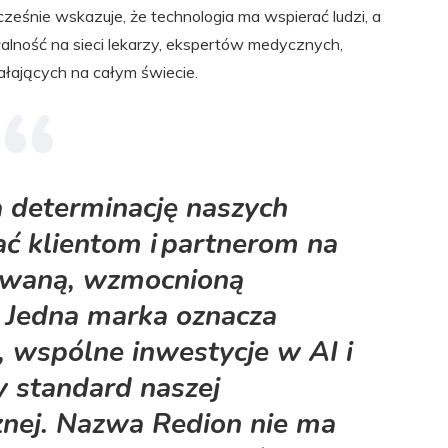
ześnie wskazuje, że technologia ma wspierać ludzi, a
łalność na sieci lekarzy, ekspertów medycznych,
ałających na całym świecie.
a determinację naszych
ać klientom i partnerom na
rowaną, wzmocnioną
. Jedna marka oznacza
, wspólne inwestycje w AI i
y standard naszej
znej. Nazwa Redion nie ma