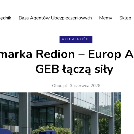
ędnik
Baza Agentów Ubezpieczeniowych
Memy
Sklep
AKTUALNOŚCI
arka Redion – Europ As
GEB łączą siły
Obau.pl
- 3 czerwca 2026