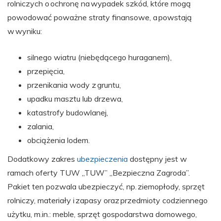
rolniczych o ochronę na wypadek szkód, które mogą
powodować poważne straty finansowe, a powstają
w wyniku:
silnego wiatru (niebędącego huraganem),
przepięcia,
przenikania wody z gruntu,
upadku masztu lub drzewa,
katastrofy budowlanej,
zalania,
obciążenia lodem.
Dodatkowy zakres
ubezpieczenia
dostępny jest w
ramach oferty TUW „TUW” „Bezpieczna Zagroda”.
Pakiet ten pozwala ubezpieczyć, np. ziemopłody, sprzęt
rolniczy, materiały i zapasy oraz przedmioty codziennego
użytku, m.in.: meble, sprzęt gospodarstwa domowego,