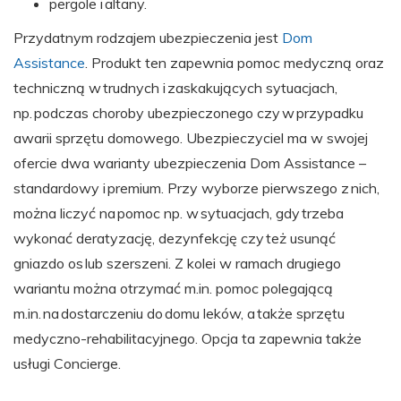
pergole i altany.
Przydatnym rodzajem ubezpieczenia jest
Dom
Assistance
. Produkt ten zapewnia pomoc medyczną oraz
techniczną w trudnych i zaskakujących sytuacjach,
np. podczas choroby ubezpieczonego czy w przypadku
awarii sprzętu domowego. Ubezpieczyciel ma w swojej
ofercie dwa warianty ubezpieczenia Dom Assistance –
standardowy i premium. Przy wyborze pierwszego z nich,
można liczyć na pomoc np. w sytuacjach, gdy trzeba
wykonać deratyzację, dezynfekcję czy też usunąć
gniazdo os lub szerszeni. Z kolei w ramach drugiego
wariantu można otrzymać m.in. pomoc polegającą
m.in. na dostarczeniu do domu leków, a także sprzętu
medyczno-rehabilitacyjnego. Opcja ta zapewnia także
usługi Concierge.