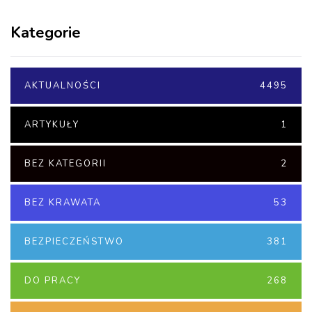
Kategorie
AKTUALNOŚCI
4495
ARTYKUŁY
1
BEZ KATEGORII
2
BEZ KRAWATA
53
BEZPIECZEŃSTWO
381
DO PRACY
268