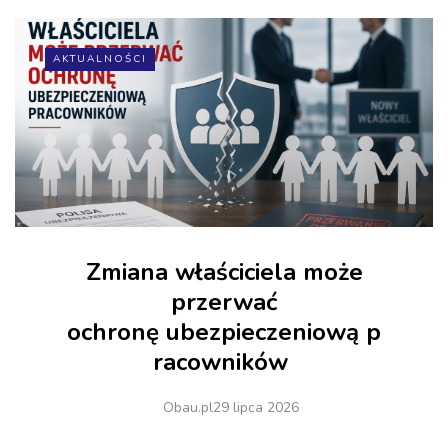
AKTUALNOŚCI
Zmiana właściciela może
przerwać
ochronę ubezpieczeniową p
racowników
Obau.pl
29 lipca 2026