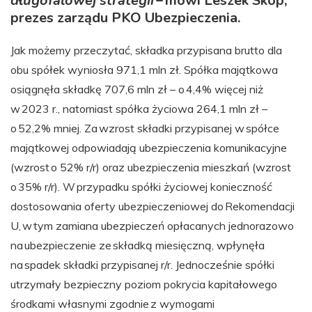
długofalowej strategii
– mówi Leszek Skop,
prezes zarządu PKO Ubezpieczenia.
Jak możemy przeczytać, składka przypisana brutto dla
obu spółek wyniosła 971,1 mln zł. Spółka majątkowa
osiągnęła składkę 707,6 mln zł – o 4,4% więcej niż
w 2023 r., natomiast spółka życiowa 264,1 mln zł –
o 52,2% mniej. Za wzrost składki przypisanej w spółce
majątkowej odpowiadają ubezpieczenia komunikacyjne
(wzrost o 52% r/r) oraz ubezpieczenia mieszkań (wzrost
o 35% r/r). W przypadku spółki życiowej konieczność
dostosowania oferty ubezpieczeniowej do Rekomendacji
U, w tym zamiana ubezpieczeń opłacanych jednorazowo
na ubezpieczenie ze składką miesięczną, wpłynęła
na spadek składki przypisanej r/r. Jednocześnie spółki
utrzymały bezpieczny poziom pokrycia kapitałowego
środkami własnymi zgodnie z wymogami