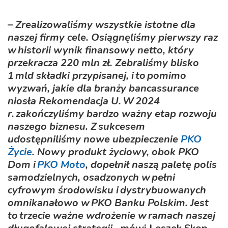
– Zrealizowaliśmy wszystkie istotne dla
naszej firmy cele. Osiągnęliśmy pierwszy raz
w historii wynik finansowy netto, który
przekracza 220 mln zł. Zebraliśmy blisko
1 mld składki przypisanej, i to pomimo
wyzwań, jakie dla branży bancassurance
niosła Rekomendacja U. W 2024
r. zakończyliśmy bardzo ważny etap rozwoju
naszego biznesu. Z sukcesem
udostępniliśmy nowe ubezpieczenie
PKO
Życie
. Nowy produkt życiowy, obok PKO
Dom i
PKO Moto
, dopełnił naszą paletę polis
samodzielnych, osadzonych w pełni
cyfrowym środowisku i dystrybuowanych
omnikanałowo w PKO Banku Polskim. Jest
to trzecie ważne wdrożenie w ramach naszej