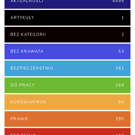
AKTUALNOŚCI
4495
ARTYKUŁY
1
BEZ KATEGORII
2
BEZ KRAWATA
53
BEZPIECZEŃSTWO
381
DO PRACY
268
KORONAWIRUS
66
PRAWO
395