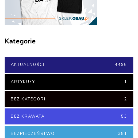
Kategorie
AKTUALNOŚCI
4495
ARTYKUŁY
1
BEZ KATEGORII
2
BEZ KRAWATA
53
BEZPIECZEŃSTWO
381