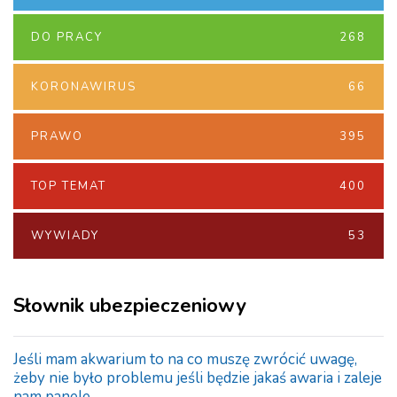
DO PRACY
268
KORONAWIRUS
66
PRAWO
395
TOP TEMAT
400
WYWIADY
53
Słownik ubezpieczeniowy
Jeśli mam akwarium to na co muszę zwrócić uwagę,
żeby nie było problemu jeśli będzie jakaś awaria i zaleje
nam panele.