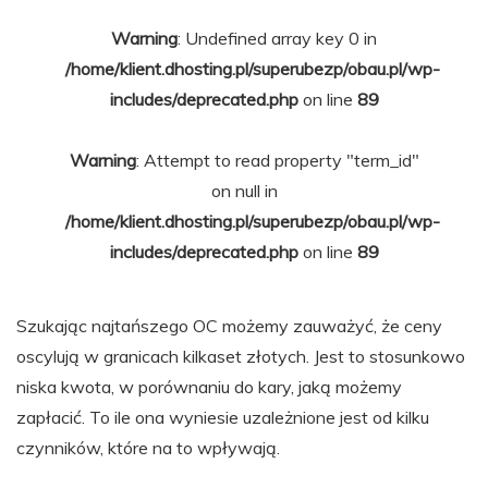
Warning
: Undefined array key 0 in
/home/klient.dhosting.pl/superubezp/obau.pl/wp-
includes/deprecated.php
on line
89
Warning
: Attempt to read property "term_id"
on null in
/home/klient.dhosting.pl/superubezp/obau.pl/wp-
includes/deprecated.php
on line
89
Szukając najtańszego OC możemy zauważyć, że ceny
oscylują w granicach kilkaset złotych. Jest to stosunkowo
niska kwota, w porównaniu do kary, jaką możemy
zapłacić. To ile ona wyniesie uzależnione jest od kilku
czynników, które na to wpływają.