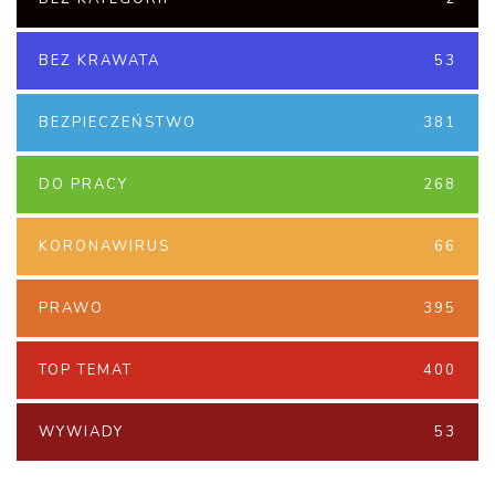
BEZ KRAWATA
53
BEZPIECZEŃSTWO
381
DO PRACY
268
KORONAWIRUS
66
PRAWO
395
TOP TEMAT
400
WYWIADY
53