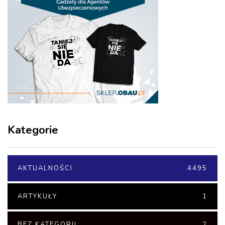
Kategorie
AKTUALNOŚCI
4495
ARTYKUŁY
1
BEZ KATEGORII
2