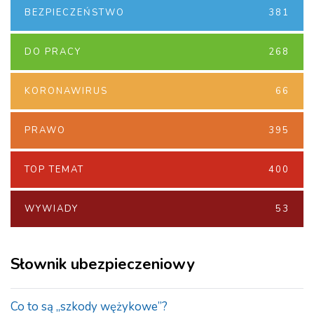
BEZPIECZEŃSTWO
381
DO PRACY
268
KORONAWIRUS
66
PRAWO
395
TOP TEMAT
400
WYWIADY
53
Słownik ubezpieczeniowy
Co to są „szkody wężykowe”?