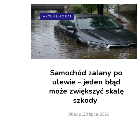
AKTUALNOŚCI
Samochód zalany po
ulewie – jeden błąd
może zwiększyć skalę
szkody
Obau.pl
29 lipca 2026