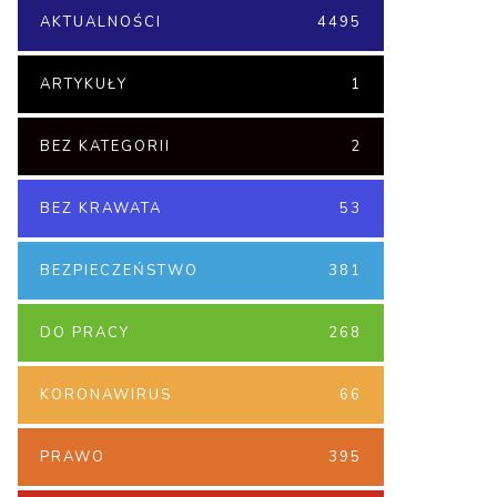
AKTUALNOŚCI
4495
ARTYKUŁY
1
BEZ KATEGORII
2
BEZ KRAWATA
53
BEZPIECZEŃSTWO
381
DO PRACY
268
KORONAWIRUS
66
PRAWO
395