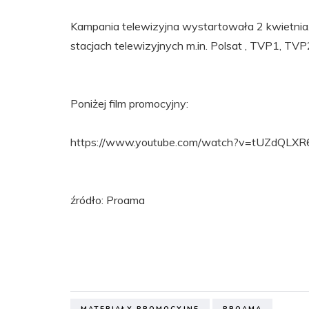
Kampania telewizyjna wystartowała 2 kwietnia
stacjach telewizyjnych m.in. Polsat , TVP1, TV
Poniżej film promocyjny:
https://www.youtube.com/watch?v=tUZdQLXR
źródło: Proama
MATERIAŁY PROMOCYJNE
PROAMA