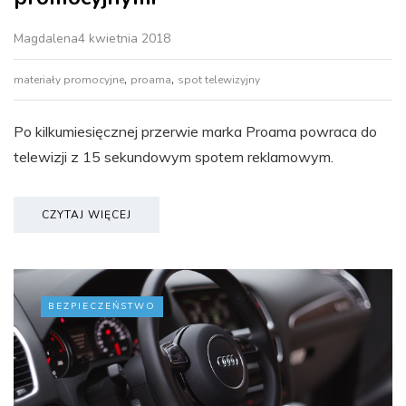
Magdalena
4 kwietnia 2018
,
,
materiały promocyjne
proama
spot telewizyjny
Po kilkumiesięcznej przerwie marka Proama powraca do
telewizji z 15 sekundowym spotem reklamowym.
CZYTAJ WIĘCEJ
BEZPIECZEŃSTWO