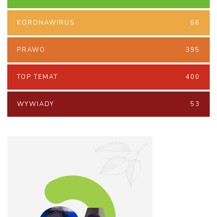
KORONAWIRUS
66
PRAWO
395
TOP TEMAT
400
WYWIADY
53