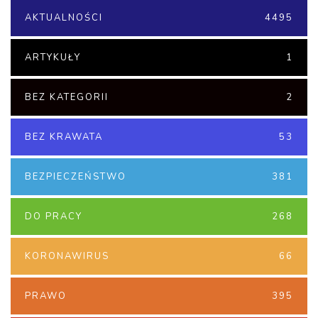
AKTUALNOŚCI
4495
ARTYKUŁY
1
BEZ KATEGORII
2
BEZ KRAWATA
53
BEZPIECZEŃSTWO
381
DO PRACY
268
KORONAWIRUS
66
PRAWO
395