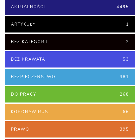
AKTUALNOŚCI
4495
ARTYKUŁY
1
BEZ KATEGORII
2
BEZ KRAWATA
53
BEZPIECZEŃSTWO
381
DO PRACY
268
KORONAWIRUS
66
PRAWO
395