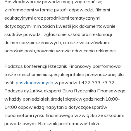
Poszkodowani w powodzi mogą zapoznać się
z informacjami w formie pytań i odpowiedzi, filmami
edukacyjnymi oraz poradnikami tematycznymi
dotyczącymi m.in. takich kwestii jak dokumentowanie
skutków powodzi, zgłaszanie szkód oraz reklamacji
do firm ubezpieczeniowych, a także wskazówkami
odnośnie postępowania w razie odrzucenia reklamacji.
Podczas konferencji Rzecznik Finansowy poinformował
także o uruchomieniu specjalnej infolinii przeznaczonej dla
osób
poszkodowanych
w powodzi: tel.22 333 73 32.
Podczas dyżurów, eksperci Biura Rzecznika Finansowego
w każdy poniedziałek, środę i piątek w godzinach 10:00-
14:00 odpowiedzą na pytania dotyczące sporów
z podmiotami rynku finansowego w związku ze szkodami
powodziowymi. Rzecznik poinformował także