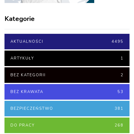
Kategorie
AKTUALNOŚCI
4495
ARTYKUŁY
1
BEZ KATEGORII
2
BEZ KRAWATA
53
BEZPIECZEŃSTWO
381
DO PRACY
268