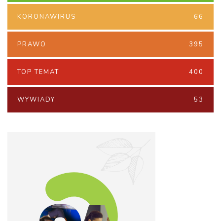
KORONAWIRUS
66
PRAWO
395
TOP TEMAT
400
WYWIADY
53