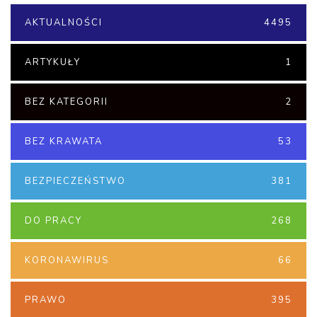
AKTUALNOŚCI
4495
ARTYKUŁY
1
BEZ KATEGORII
2
BEZ KRAWATA
53
BEZPIECZEŃSTWO
381
DO PRACY
268
KORONAWIRUS
66
PRAWO
395