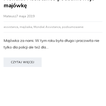
majówkę
Mateusz
7 maja 2019
,
,
,
assistance
majówka
Mondial Assistance
podsumowanie
Majówka za nami. W tym roku była długa i pracowita nie
tylko dla policji ale też dla…
CZYTAJ WIĘCEJ