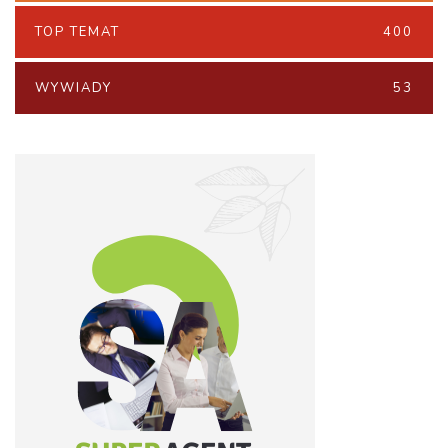
TOP TEMAT
400
WYWIADY
53