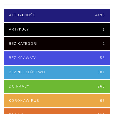
AKTUALNOŚCI
4495
ARTYKUŁY
1
BEZ KATEGORII
2
BEZ KRAWATA
53
BEZPIECZEŃSTWO
381
DO PRACY
268
KORONAWIRUS
66