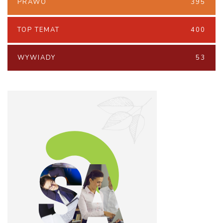
PRAWO
395
TOP TEMAT
400
WYWIADY
53