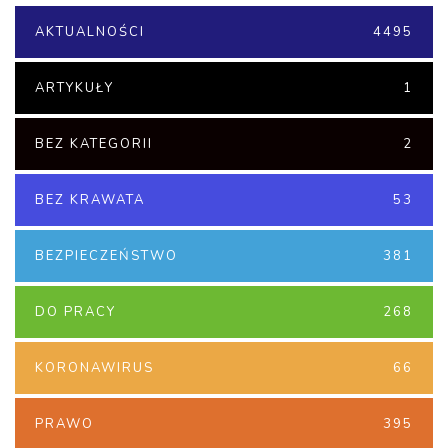
AKTUALNOŚCI
4495
ARTYKUŁY
1
BEZ KATEGORII
2
BEZ KRAWATA
53
BEZPIECZEŃSTWO
381
DO PRACY
268
KORONAWIRUS
66
PRAWO
395