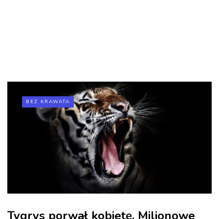
BEZ KRAWATA
Tygrys porwał kobietę. Milionowe