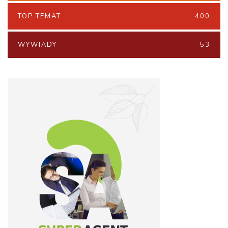
TOP TEMAT
400
WYWIADY
53