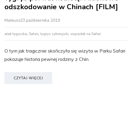
odszkodowanie w Chinach [FILM]
Mateusz
23 października 2019
,
,
,
atak tygryska
Safari
tygrys syberyjski
wypadek na Safari
O tym jak tragicznie skończyła się wizyta w Parku Safari
pokazuje historia pewnej rodziny z Chin.
CZYTAJ WIĘCEJ