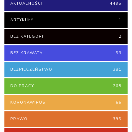
AKTUALNOŚCI
4495
ARTYKUŁY
1
BEZ KATEGORII
2
BEZ KRAWATA
53
BEZPIECZEŃSTWO
381
DO PRACY
268
KORONAWIRUS
66
PRAWO
395