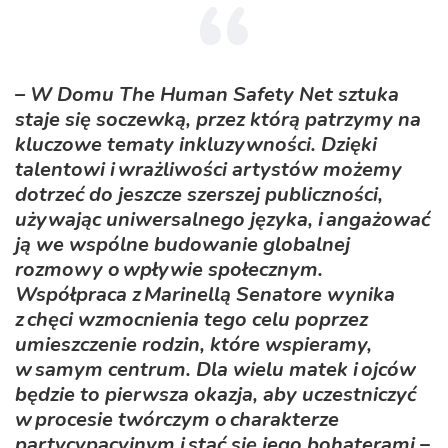
– W Domu The Human Safety Net sztuka
staje się soczewką, przez którą patrzymy na
kluczowe tematy inkluzywności. Dzięki
talentowi i wrażliwości artystów możemy
dotrzeć do jeszcze szerszej publiczności,
używając uniwersalnego języka, i angażować
ją we wspólne budowanie globalnej
rozmowy o wpływie społecznym.
Współpraca z Marinellą Senatore wynika
z chęci wzmocnienia tego celu poprzez
umieszczenie rodzin, które wspieramy,
w samym centrum. Dla wielu matek i ojców
będzie to pierwsza okazja, aby uczestniczyć
w procesie twórczym o charakterze
partycypacyjnym i stać się jego bohaterami
–