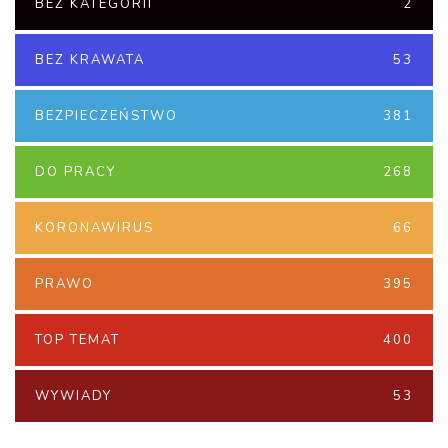
BEZ KATEGORII
2
BEZ KRAWATA
53
BEZPIECZEŃSTWO
381
DO PRACY
268
KORONAWIRUS
66
PRAWO
395
TOP TEMAT
400
WYWIADY
53