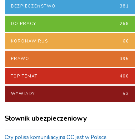
BEZPIECZEŃSTWO
381
DO PRACY
268
KORONAWIRUS
66
PRAWO
395
TOP TEMAT
400
WYWIADY
53
Słownik ubezpieczeniowy
Czy polisa komunikacyjna OC jest w Polsce