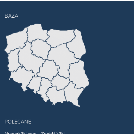
BAZA
POLECANE
NumerVIN.com - Znajdź VIN