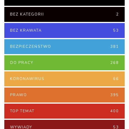
BEZ KATEGORII
2
BEZ KRAWATA
53
BEZPIECZEŃSTWO
381
DO PRACY
268
KORONAWIRUS
66
PRAWO
395
TOP TEMAT
400
WYWIADY
53