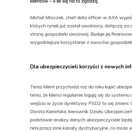
klientów – o ile się na to zgodzą.
Michał Mroczek, chief data officer w AXA wyj
których rynek już został uwolniony, dołączą za
stronę gospodarki sieciowej. Buduje jej finanso
wygodniejsze korzystanie z owoców gospodarki
Dla ubezpieczycieli korzyści z nowych in
Teraz klient przychodzi raz do roku kupić ubezpi
temu, że klienci regularnie logują się do systemu
wejściu w życie dyrektywy PSD2 to się zmieni. O 
Dorota Kamińska, kierownik Działu Ubezpieczeń
podstawie analizy danych ubezpieczyciele będą 
nimi przez inne kanały dystrybucyjne, co może