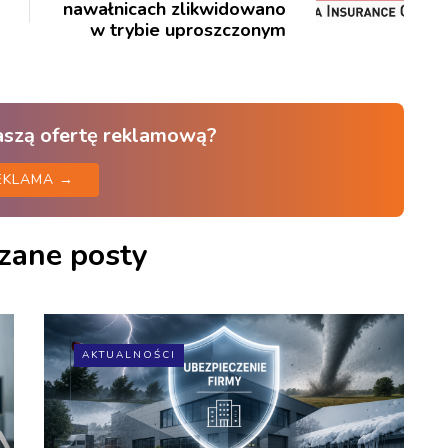
nawałnicach zlikwidowano
w trybie uproszczonym
aszą ofertę reklamową?
EKLAMA →
zane posty
AKTUALNOŚCI