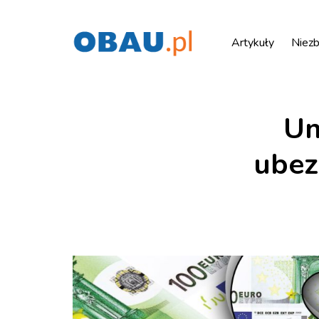
Artykuły
Niezb
Un
ubez