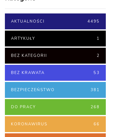
AKTUALNOŚCI
4495
ARTYKUŁY
1
BEZ KATEGORII
2
BEZ KRAWATA
53
BEZPIECZEŃSTWO
381
DO PRACY
268
KORONAWIRUS
66