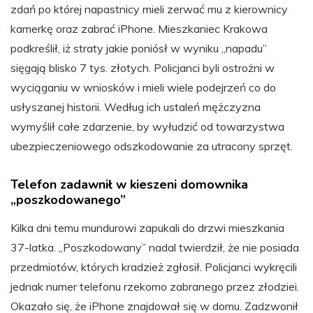
zdań po której napastnicy mieli zerwać mu z kierownicy
kamerkę oraz zabrać iPhone. Mieszkaniec Krakowa
podkreślił, iż straty jakie poniósł w wyniku „napadu”
sięgają blisko 7 tys. złotych. Policjanci byli ostrożni w
wyciąganiu w wniosków i mieli wiele podejrzeń co do
usłyszanej historii. Według ich ustaleń mężczyzna
wymyślił całe zdarzenie, by wyłudzić od towarzystwa
ubezpieczeniowego odszkodowanie za utracony sprzęt.
Telefon zadawnił w kieszeni domownika
„poszkodowanego”
Kilka dni temu mundurowi zapukali do drzwi mieszkania
37-latka. „Poszkodowany” nadal twierdził, że nie posiada
przedmiotów, których kradzież zgłosił. Policjanci wykręcili
jednak numer telefonu rzekomo zabranego przez złodziei.
Okazało się, że iPhone znajdował się w domu. Zadzwonił