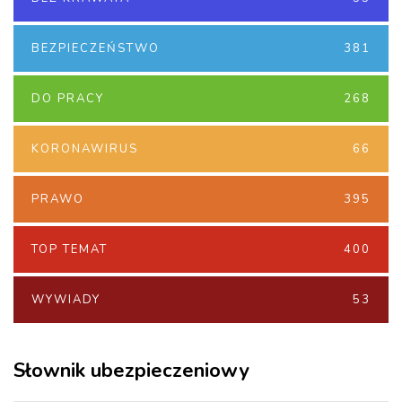
BEZPIECZEŃSTWO
381
DO PRACY
268
KORONAWIRUS
66
PRAWO
395
TOP TEMAT
400
WYWIADY
53
Słownik ubezpieczeniowy