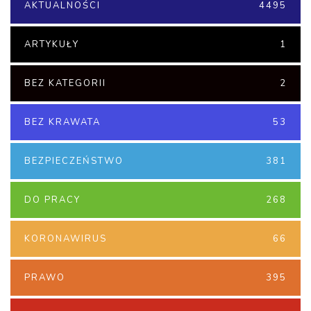
AKTUALNOŚCI
4495
ARTYKUŁY
1
BEZ KATEGORII
2
BEZ KRAWATA
53
BEZPIECZEŃSTWO
381
DO PRACY
268
KORONAWIRUS
66
PRAWO
395