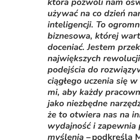
która pozwoli nam oswo
używać na co dzień nar
inteligencji. To ogrom
biznesowa, której war
doceniać. Jestem przek
największych rewolucji
podejścia do rozwiązy
ciągłego uczenia się w 
mi, aby każdy pracown
jako niezbędne narzęd
że to otwiera nas na i
wydajność i zapewnia
myślenia
– podkreśla 