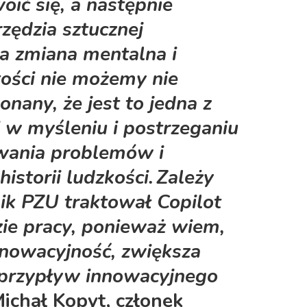
ić się, a następnie
zędzia sztucznej
na zmiana mentalna i
tości nie możemy nie
onany, że jest to jedna z
 w myśleniu i postrzeganiu
wania problemów i
historii ludzkości. Zależy
ik PZU traktował Copilot
zie pracy, ponieważ wiem,
nnowacyjność, zwiększa
 przypływ innowacyjnego
Michał Kopyt, członek