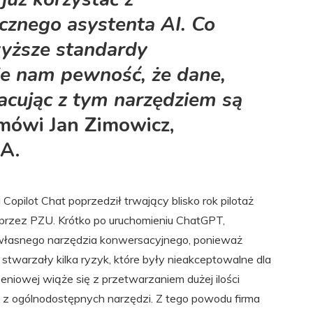
cznego asystenta AI. Co
wyższe standardy
je nam pewność, że dane,
acując z tym narzędziem są
mówi Jan Zimowicz,
SA.
opilot Chat poprzedził trwający blisko rok pilotaż
przez PZU. Krótko po uruchomieniu ChatGPT,
 własnego narzędzia konwersacyjnego, ponieważ
stwarzały kilka ryzyk, które były nieakceptowalne dla
niowej wiąże się z przetwarzaniem dużej ilości
ie z ogólnodostępnych narzędzi. Z tego powodu firma