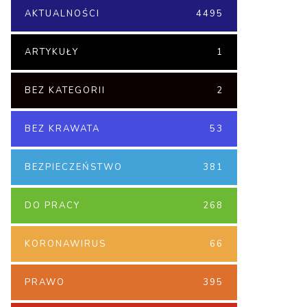
AKTUALNOŚCI
4495
ARTYKUŁY
1
BEZ KATEGORII
2
BEZ KRAWATA
53
BEZPIECZEŃSTWO
381
DO PRACY
268
KORONAWIRUS
66
PRAWO
395