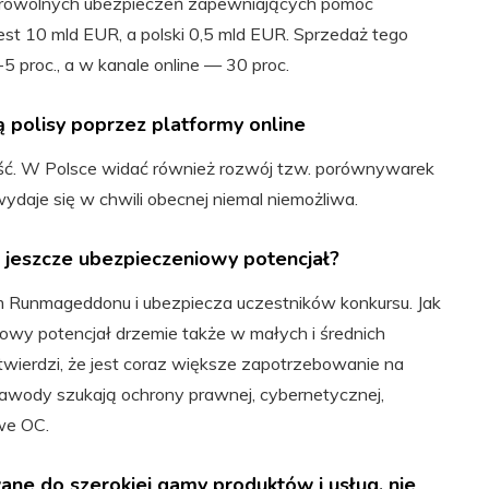
 dobrowolnych ubezpieczeń zapewniających pomoc
st 10 mld EUR, a polski 0,5 mld EUR. Sprzedaż tego
5 proc., a w kanale online — 30 proc.
polisy poprzez platformy online
ość. W Polsce widać również rozwój tzw. porównywarek
daje się w chwili obecnej niemal niemożliwa.
e jeszcze ubezpieczeniowy potencjał?
 Runmageddonu i ubezpiecza uczestników konkursu. Jak
owy potencjał drzemie także w małych i średnich
twierdzi, że jest coraz większe zapotrzebowanie na
 zawody szukają ochrony prawnej, cybernetycznej,
we OC.
ne do szerokiej gamy produktów i usług, nie