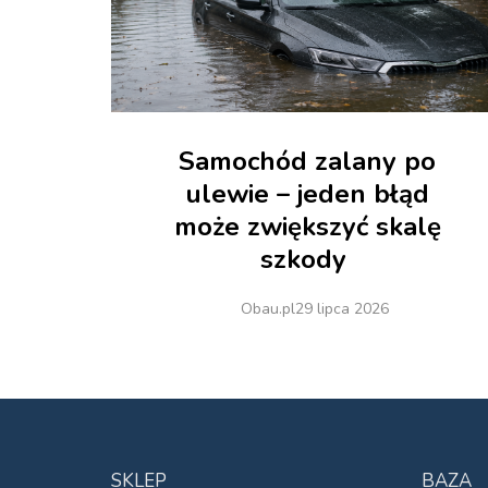
Samochód zalany po
ulewie – jeden błąd
może zwiększyć skalę
szkody
Obau.pl
29 lipca 2026
SKLEP
BAZA