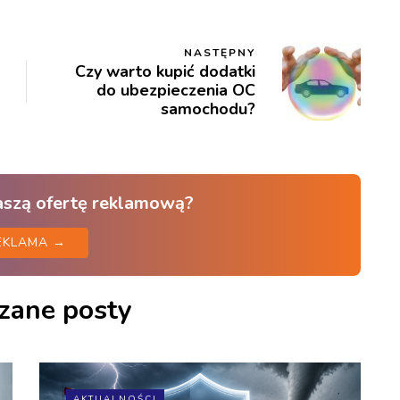
NASTĘPNY
Czy warto kupić dodatki
do ubezpieczenia OC
samochodu?
aszą ofertę reklamową?
EKLAMA →
zane posty
AKTUALNOŚCI