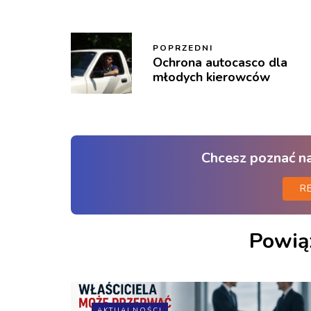
POPRZEDNI
Ochrona autocasco dla
młodych kierowców
Chcesz poznać n
R
Powią
AKTUALNOŚCI