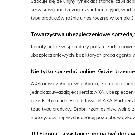
Szacuje się, że unijny rynek assistance, czyli
serwisową, medyczną, czy informacyjną, wart je
typu produktów rośnie u nas rocznie w tempie 3-
Towarzystwa ubezpieczeniowe sprzedają 
Kanały online w sprzedaży polis to żadna now
ubezpieczeniowych, bez których praca agenta wy
Nie tylko sprzedaż online: Gdzie drzemi
AXA nawiązała np. współpracę z organizatorem
jednak zauważają eksperci z AXA, ubezpieczeni
przedsiębiorcach. Przedstawiciel AXA Partners 
tego typu produkty. Drobni rzemieślnicy, wolne
motoryzacyjnej, wychodzącej poza obowiązko
TU Europa: „assistance, mogą być dodawa