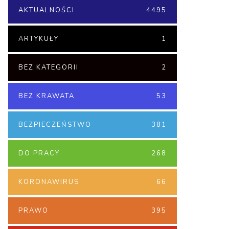
AKTUALNOŚCI
4495
ARTYKUŁY
1
BEZ KATEGORII
2
BEZ KRAWATA
53
BEZPIECZEŃSTWO
381
DO PRACY
268
KORONAWIRUS
66
PRAWO
395