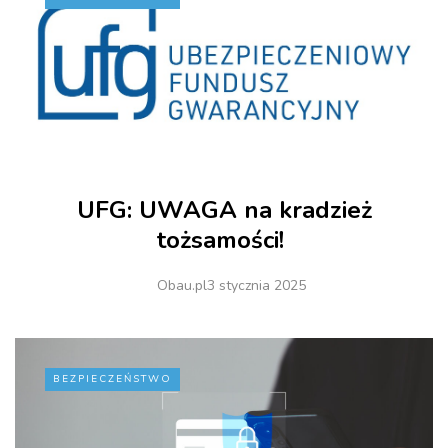
UFG: UWAGA na kradzież
tożsamości!
Obau.pl
3 stycznia 2025
BEZPIECZEŃSTWO