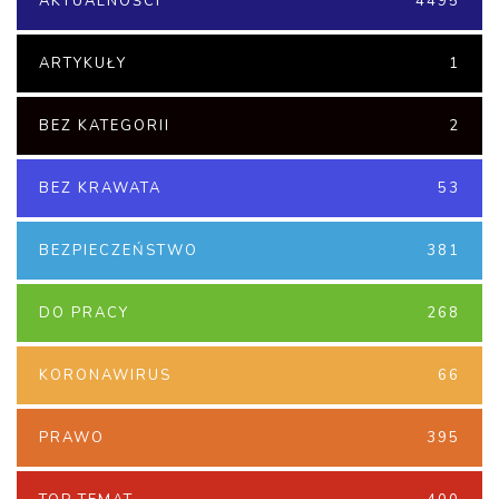
AKTUALNOŚCI
4495
ARTYKUŁY
1
BEZ KATEGORII
2
BEZ KRAWATA
53
BEZPIECZEŃSTWO
381
DO PRACY
268
KORONAWIRUS
66
PRAWO
395