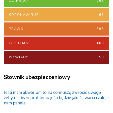
DO PRACY
268
KORONAWIRUS
66
PRAWO
395
TOP TEMAT
400
WYWIADY
53
Słownik ubezpieczeniowy
Jeśli mam akwarium to na co muszę zwrócić uwagę,
żeby nie było problemu jeśli będzie jakaś awaria i zaleje
nam panele.