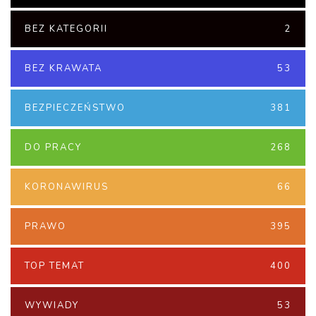
BEZ KATEGORII
2
BEZ KRAWATA
53
BEZPIECZEŃSTWO
381
DO PRACY
268
KORONAWIRUS
66
PRAWO
395
TOP TEMAT
400
WYWIADY
53