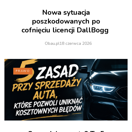
Nowa sytuacja
poszkodowanych po
cofnięciu licencji DallBogg
Obau.pl
18 czerwca 2026
PRAWO