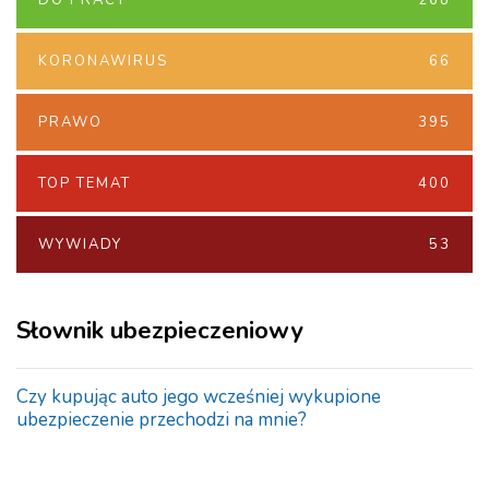
DO PRACY
268
KORONAWIRUS
66
PRAWO
395
TOP TEMAT
400
WYWIADY
53
Słownik ubezpieczeniowy
Czy kupując auto jego wcześniej wykupione
ubezpieczenie przechodzi na mnie?