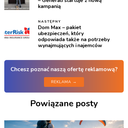
– Generali startuje z nową
kampanią
NASTĘPNY
Dom Max – pakiet
ubezpieczeń, który
odpowiada także na potrzeby
wynajmujących i najemców
Chcesz poznać naszą ofertę reklamową?
REKLAMA →
Powiązane posty