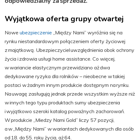
odpowiedzialny za sprzedaż.
Wyjątkowa oferta grupy otwartej
Nowe
ubezpieczenie
„Między Nami” wyróżnia się na
rynku niestandardowym połączeniem oferty życiowej
z majątkową. Ubezpieczyciel uwzględnienia obok ochrony
życia i zdrowia usługi home assistance. Co więcej,
w wariancie elastycznym przewidziano aż dwa
dedykowane ryzyka dla rolników – nieobecne w takiej
postaci w żadnym innym produkcie dostępnym na rynku.
Na uwagę zasługują jednak przede wszystkim wyższe niż
w innych tego typu produktach sumy ubezpieczenia
i wyjątkowo szeroki katalog poważnych zachorowań.
W produkcie „Miedzy Nami Gold” liczy 57 pozycji,
a w „Między Nami” w wariantach dedykowanych dla osób
od 18. do 55. roku życia, aż 64.