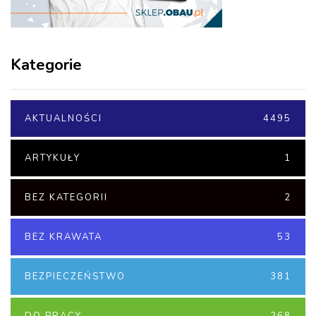
Kategorie
AKTUALNOŚCI
4495
ARTYKUŁY
1
BEZ KATEGORII
2
BEZ KRAWATA
53
BEZPIECZEŃSTWO
381