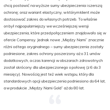
chcą postawić na wyższe sumy ubezpieczenia i szerszą
ochronę; oraz wariant elastyczny, w którym klient może
dostosować zakres do własnych potrzeb. To właśnie
on był najpopularniejszy we wcześniejszej wersji
ubezpieczenia, które przed połączeniem znajdowało się w
ofercie Compensy. Jednak nowe „Między Nami” znacznie
różni od tego oryginalnego – sumy ubezpieczenia zostały
podniesione, zakres ochrony poszerzony aż o 31 umów
dodatkowych, a czas karencji w obszarach zdrowotnych
został skrócony dla ubezpieczonego o połowę (z 6 do 3
miesięcy). Nowością jest też wiek wstępu, który dla
standardowych opcji ubezpieczenia podniesiono do 64 lat,
a w produkcie „Między Nami Gold” aż do 80 lat.