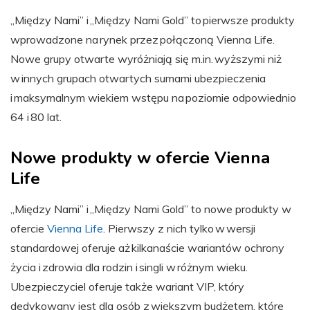
„Między Nami” i „Między Nami Gold” to pierwsze produkty
wprowadzone na rynek przez połączoną Vienna Life.
Nowe grupy otwarte wyróżniają się m.in. wyższymi niż
w innych grupach otwartych sumami ubezpieczenia
i maksymalnym wiekiem wstępu na poziomie odpowiednio
64 i 80 lat.
Nowe produkty w ofercie Vienna
Life
„Między Nami” i „Między Nami Gold” to nowe produkty w
ofercie
Vienna Life
. Pierwszy z nich tylko w wersji
standardowej oferuje aż kilkanaście wariantów ochrony
życia i zdrowia dla rodzin i singli w różnym wieku.
Ubezpieczyciel oferuje także wariant VIP, który
dedykowany jest dla osób z większym budżetem, które