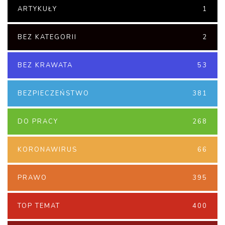
ARTYKUŁY
1
BEZ KATEGORII
2
BEZ KRAWATA
53
BEZPIECZEŃSTWO
381
DO PRACY
268
KORONAWIRUS
66
PRAWO
395
TOP TEMAT
400