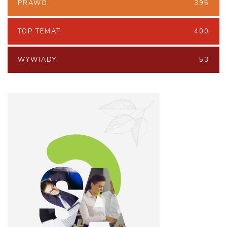
PRAWO
395
TOP TEMAT
400
WYWIADY
53