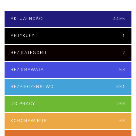
AKTUALNOŚCI
4495
ARTYKUŁY
1
BEZ KATEGORII
2
BEZ KRAWATA
53
BEZPIECZEŃSTWO
381
DO PRACY
268
KORONAWIRUS
66