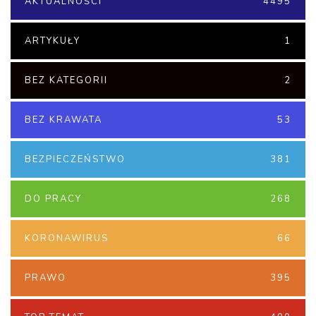
AKTUALNOŚCI
4495
ARTYKUŁY
1
BEZ KATEGORII
2
BEZ KRAWATA
53
BEZPIECZEŃSTWO
381
DO PRACY
268
KORONAWIRUS
66
PRAWO
395