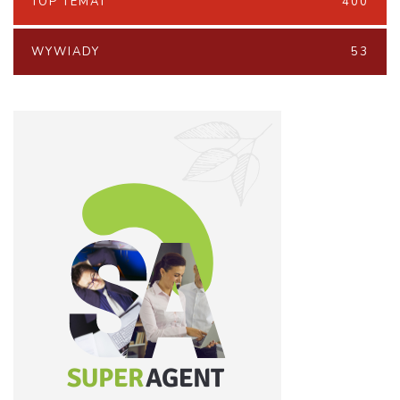
TOP TEMAT
400
WYWIADY
53