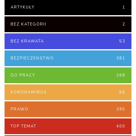
ARTYKUŁY
1
BEZ KATEGORII
2
BEZ KRAWATA
53
BEZPIECZEŃSTWO
381
DO PRACY
268
KORONAWIRUS
66
PRAWO
395
TOP TEMAT
400