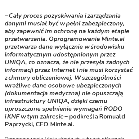
– Cały proces pozyskiwania i zarządzania
danymi musiał być w pełni zabezpieczony,
aby zapewnić im ochronę na każdym etapie
przetwarzania. Oprogramowanie Minte.ai
przetwarza dane wyłącznie w środowisku
informatycznym udostępnionym przez
UNIQA, co oznacza, że nie przesyła żadnych
informacji przez Internet i nie musi korzystać
z chmury obliczeniowej. W szczególności
wrażliwe dane osobowe ubezpieczonych
(dokumentacja medyczna) nie opuszczają
infrastruktury UNIQA, dzięki czemu
uproszczone spełnienie wymagań RODO
i KNF w tym zakresie
– podkreśla Romuald
Paprzycki, CEO Minte.ai.
Oprogramowanie Minte składa się z dwóch głównych