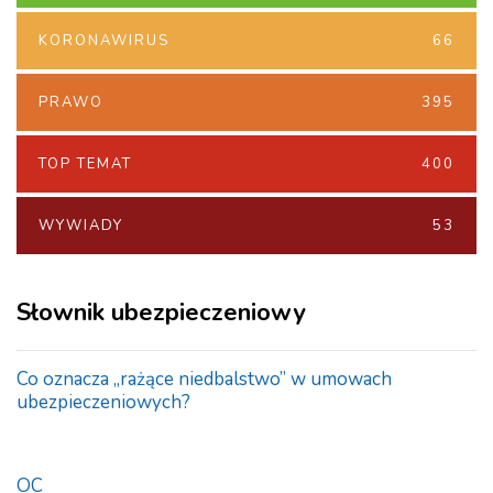
KORONAWIRUS
66
PRAWO
395
TOP TEMAT
400
WYWIADY
53
Słownik ubezpieczeniowy
Co oznacza „rażące niedbalstwo” w umowach
ubezpieczeniowych?
OC