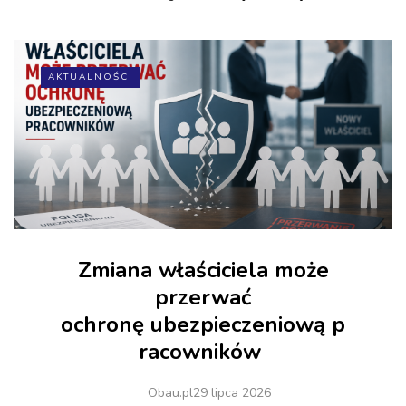
AKTUALNOŚCI
Zmiana właściciela może
przerwać
ochronę ubezpieczeniową p
racowników
Obau.pl
29 lipca 2026