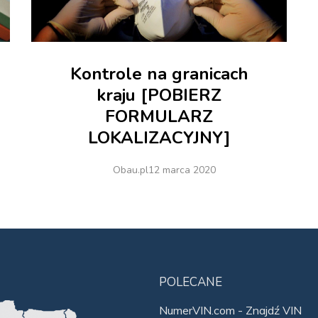
Kontrole na granicach
kraju [POBIERZ
FORMULARZ
LOKALIZACYJNY]
Obau.pl
12 marca 2020
POLECANE
NumerVIN.com - Znajdź VIN