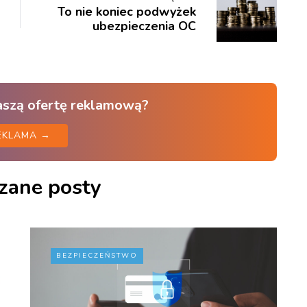
To nie koniec podwyżek
ubezpieczenia OC
aszą ofertę reklamową?
EKLAMA →
zane posty
BEZPIECZEŃSTWO