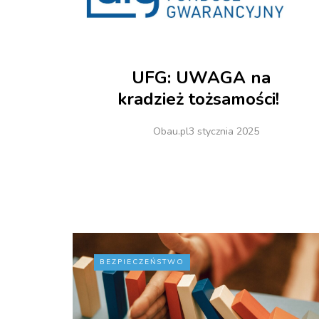
UFG: UWAGA na
kradzież tożsamości!
Obau.pl
3 stycznia 2025
BEZPIECZEŃSTWO