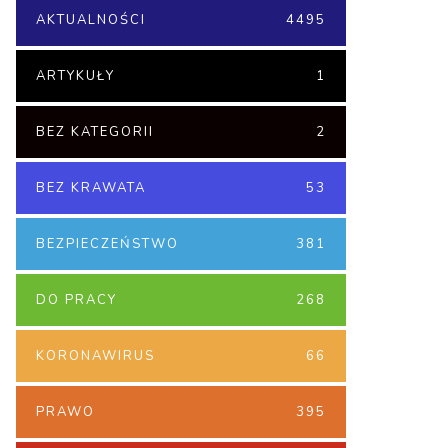
AKTUALNOŚCI
4495
ARTYKUŁY
1
BEZ KATEGORII
2
BEZ KRAWATA
53
BEZPIECZEŃSTWO
381
DO PRACY
268
KORONAWIRUS
66
PRAWO
395