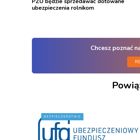
PZU będzie sprzedawać dotowane
ubezpieczenia rolnikom
Chcesz poznać n
R
Powią
BEZPIECZEŃSTWO