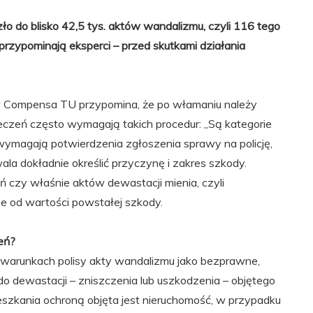
zło do blisko 42,5 tys. aktów wandalizmu, czyli 116 tego
przypominają eksperci – przed skutkami działania
 w Compensa TU przypomina, że po włamaniu należy
ieczeń często wymagają takich procedur: „Są kategorie
wymagają potwierdzenia zgłoszenia sprawy na policję,
a dokładnie określić przyczynę i zakres szkody.
 czy właśnie aktów dewastacji mienia, czyli
ie od wartości powstałej szkody.
eń?
 warunkach polisy akty wandalizmu jako bezprawne,
o dewastacji – zniszczenia lub uszkodzenia – objętego
szkania ochroną objęta jest nieruchomość, w przypadku