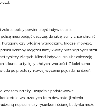
ojazd.
 zakres polisy powinna być indywidualnie
olisę musi podjąć decyzję, do jakiej sumy chce chronić
nia, huraganu czy właśnie wandalizmu. Inaczej mówiąc,
padku ochrony majątku firmy kwoty potencjalnych strat
set tysięcy złotych. Klienci indywidualni ubezpieczają
h kilkunastu tysięcy złotych, wartości. Z kolei suma
wiada po prostu rynkowej wycenie pojazdu na dzień
ie, czasami należy uzupełnić podstawowe
 konkretnie wskazanych form dewastacji mienia.
brudzoną napisami czy rysunkami ścianę budynku może