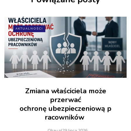
AKTUALNOŚCI
Zmiana właściciela może
przerwać
ochronę ubezpieczeniową p
racowników
Obau.pl
29 lipca 2026