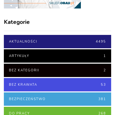
Kategorie
AKTUALNOŚCI
4495
ARTYKUŁY
1
BEZ KATEGORII
2
BEZ KRAWATA
53
BEZPIECZEŃSTWO
381
DO PRACY
268