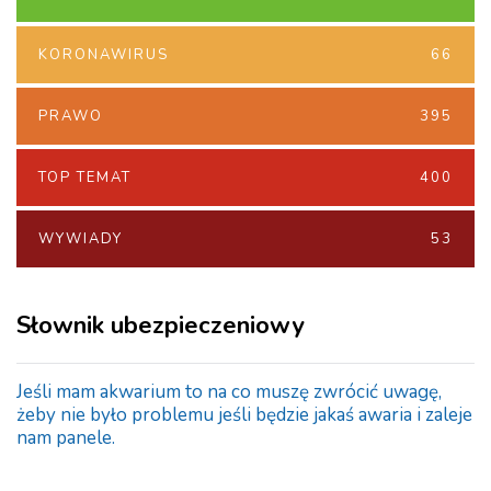
KORONAWIRUS
66
PRAWO
395
TOP TEMAT
400
WYWIADY
53
Słownik ubezpieczeniowy
Jeśli mam akwarium to na co muszę zwrócić uwagę,
żeby nie było problemu jeśli będzie jakaś awaria i zaleje
nam panele.