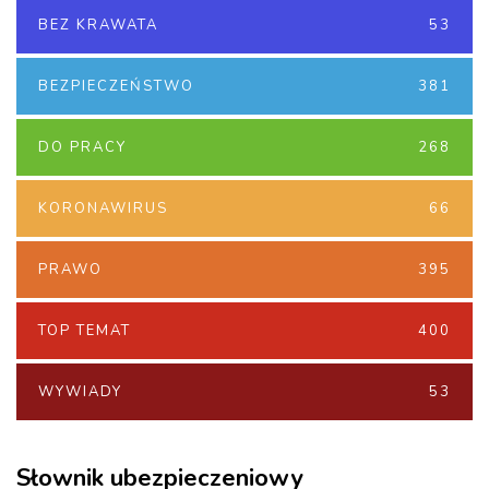
BEZ KRAWATA
53
BEZPIECZEŃSTWO
381
DO PRACY
268
KORONAWIRUS
66
PRAWO
395
TOP TEMAT
400
WYWIADY
53
Słownik ubezpieczeniowy