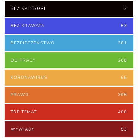
BEZ KATEGORII
2
BEZ KRAWATA
53
BEZPIECZEŃSTWO
381
DO PRACY
268
KORONAWIRUS
66
PRAWO
395
TOP TEMAT
400
WYWIADY
53