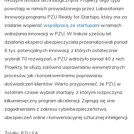
młodymi firmami technologicznymi. Projekty tego typu
powstają w ramach prowadzonego przez Laboratorium
Innowacji programu PZU Ready for Startups, który ma za
zadanie wspierać
współpracę ze startupami
w ramach
wdrażania innowacji w PZU. W trakcie sześciu lat
działania eksperci ubezpieczyciela przeanalizowali ponad
6 tys. potencjalnych innowacji, z których ostatecznie
wybrali 70 rozwiązań, a PZU wdrożyło ponad 40 z nich.
Projekty te służą zarówno usprawnianiu wewnętrznych
procesów, jak i konsekwentnemu poprawianiu
doświadczeń klientów. Warto przypomnieć, że PZU w
ostatnim czasie wybrał startupy, z którymi rozpoczyna
kilkumiesięczny program akceleracji. Zajmują się one
zagadnieniami z zakresu cyberbezpieczeństwa,
ubezpieczeń online i konwersacyjnej sztucznej inteligencji.
Źródło: PZU SA