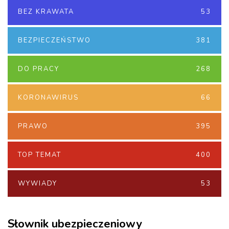
BEZ KRAWATA
53
BEZPIECZEŃSTWO
381
DO PRACY
268
KORONAWIRUS
66
PRAWO
395
TOP TEMAT
400
WYWIADY
53
Słownik ubezpieczeniowy