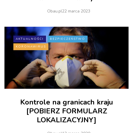
Obau.pl
22 marca 2023
AKTUALNOŚCI
BEZPIECZEŃSTWO
KORONAWIRUS
Kontrole na granicach kraju
[POBIERZ FORMULARZ
LOKALIZACYJNY]