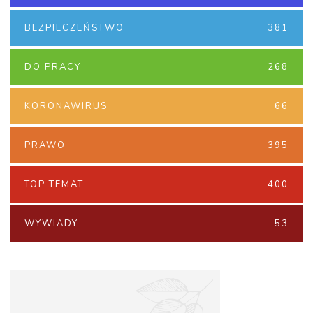
BEZPIECZEŃSTWO
381
DO PRACY
268
KORONAWIRUS
66
PRAWO
395
TOP TEMAT
400
WYWIADY
53