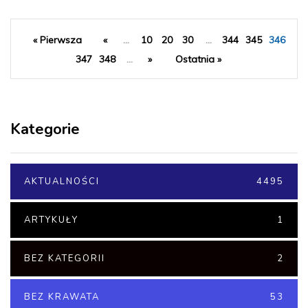
« Pierwsza
«
...
10
20
30
...
344
345
346
347
348
...
»
Ostatnia »
Kategorie
AKTUALNOŚCI
4495
ARTYKUŁY
1
BEZ KATEGORII
2
BEZ KRAWATA
53