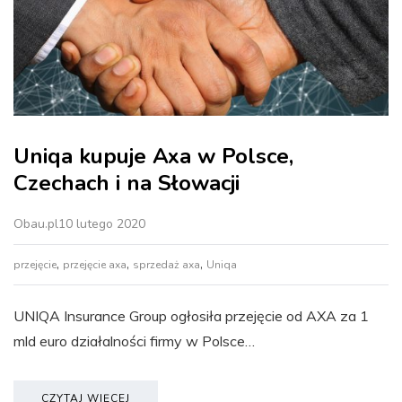
Uniqa kupuje Axa w Polsce,
Czechach i na Słowacji
Obau.pl
10 lutego 2020
,
,
,
przejęcie
przejęcie axa
sprzedaż axa
Uniqa
UNIQA Insurance Group ogłosiła przejęcie od AXA za 1
mld euro działalności firmy w Polsce…
CZYTAJ WIĘCEJ