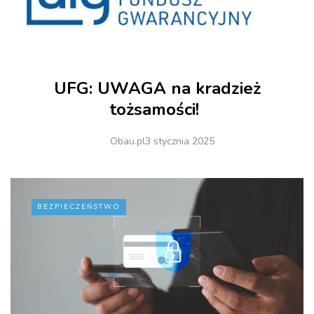
UFG: UWAGA na kradzież
tożsamości!
Obau.pl
3 stycznia 2025
BEZPIECZEŃSTWO