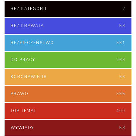
BEZ KATEGORII
2
BEZ KRAWATA
53
BEZPIECZEŃSTWO
381
DO PRACY
268
KORONAWIRUS
66
PRAWO
395
TOP TEMAT
400
WYWIADY
53