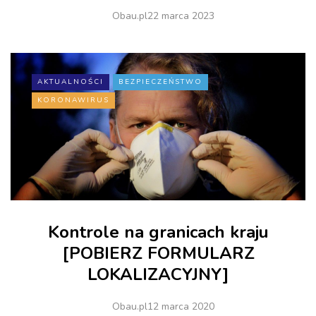
Obau.pl
22 marca 2023
AKTUALNOŚCI
BEZPIECZEŃSTWO
KORONAWIRUS
Kontrole na granicach kraju
[POBIERZ FORMULARZ
LOKALIZACYJNY]
Obau.pl
12 marca 2020