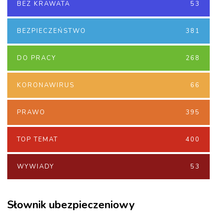
BEZ KRAWATA
53
BEZPIECZEŃSTWO
381
DO PRACY
268
KORONAWIRUS
66
PRAWO
395
TOP TEMAT
400
WYWIADY
53
Słownik ubezpieczeniowy