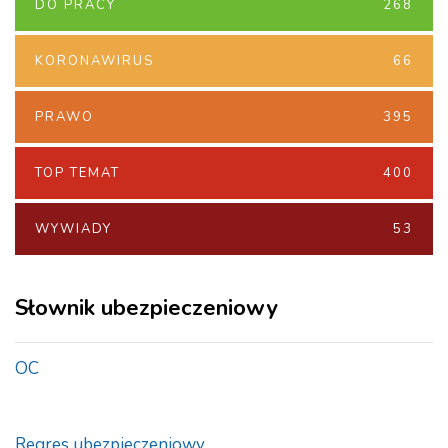
DO PRACY
268
KORONAWIRUS
66
PRAWO
395
TOP TEMAT
400
WYWIADY
53
Słownik ubezpieczeniowy
OC
Regres ubezpieczeniowy