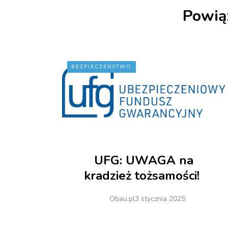
Powią
BEZPIECZEŃSTWO
UFG: UWAGA na
kradzież tożsamości!
Obau.pl
3 stycznia 2025