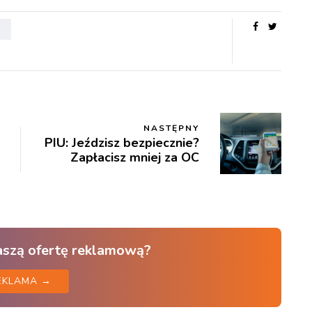
A
NASTĘPNY
PIU: Jeździsz bezpiecznie?
Zapłacisz mniej za OC
aszą ofertę reklamową?
EKLAMA →