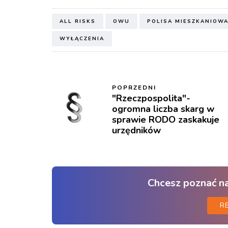
ALL RISKS
OWU
POLISA MIESZKANIOW
WYŁĄCZENIA
POPRZEDNI
"Rzeczpospolita"-
ogromna liczba skarg w
sprawie RODO zaskakuje
urzędników
Chcesz poznać n
R