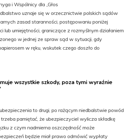
nyga i Wspólnicy dla „Głos
edbalstwo uznaje się w orzecznictwie polskich sądów
arnych zasad staranności, postępowaniu poniżej
 lub umiejętności, graniczące z rozmyślnym działaniem
onego w jednej ze spraw sąd w sytuacji, gdy
papierosem w ręku, wskutek czego doszło do
jmuje wszystkie szkody, poza tymi wyraźnie
”
 ubezpieczenia to drugi, po rażącym niedbalstwie powód
trzeba pamiętać, że ubezpieczyciel wylicza składkę
ązku z czym nadmierna oszczędność może
bezpieczeń będzie miał prawo odmówić wypłaty