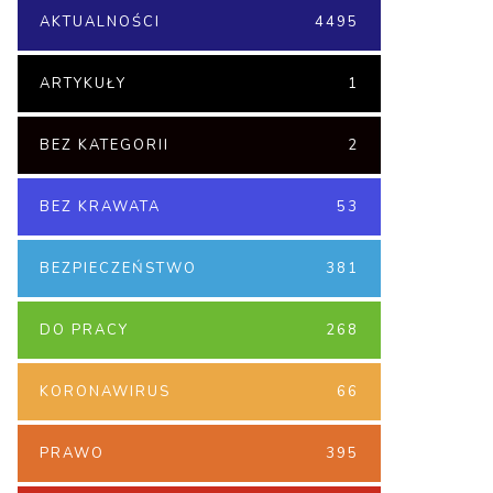
AKTUALNOŚCI
4495
ARTYKUŁY
1
BEZ KATEGORII
2
BEZ KRAWATA
53
BEZPIECZEŃSTWO
381
DO PRACY
268
KORONAWIRUS
66
PRAWO
395