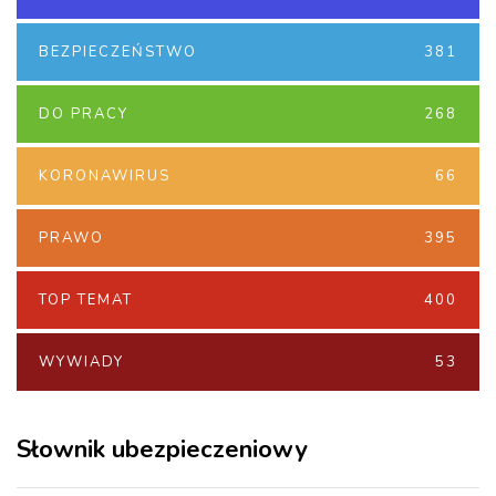
BEZPIECZEŃSTWO
381
DO PRACY
268
KORONAWIRUS
66
PRAWO
395
TOP TEMAT
400
WYWIADY
53
Słownik ubezpieczeniowy