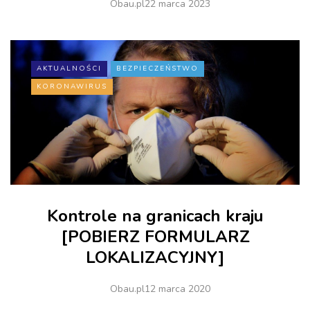
Obau.pl
22 marca 2023
AKTUALNOŚCI
BEZPIECZEŃSTWO
KORONAWIRUS
Kontrole na granicach kraju
[POBIERZ FORMULARZ
LOKALIZACYJNY]
Obau.pl
12 marca 2020