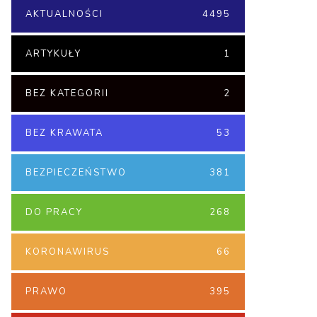
AKTUALNOŚCI
4495
ARTYKUŁY
1
BEZ KATEGORII
2
BEZ KRAWATA
53
BEZPIECZEŃSTWO
381
DO PRACY
268
KORONAWIRUS
66
PRAWO
395