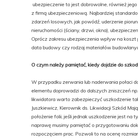
ubezpieczenie to jest dobrowolne, również jego
z firmą ubezpieczeniową. Najbardziej standard
zdarzeń losowych, jak powódź, uderzenie pioru
nieruchomości (ściany, drzwi, okna), ubezpiecz
Oprócz zakresu ubezpieczenia wpływ na koszt pol
data budowy czy rodzaj materiałów budowlany
O czym należy pamiętać, kiedy dojdzie do szk
W przypadku zerwania lub naderwania połaci da
elementu doprowadzi do dalszych zniszczeń np.
likwidatora warto zabezpieczyć uszkodzenie ta
Juszkiewicz, Kierownik ds. Likwidacji Szkód 
położenie folii, jeśli jednak uszkodzenie jest n
naprawę musimy pamiętać o przygotowaniu doku
rozpoczęciem prac. Pozwoli to na ocenę rozmia