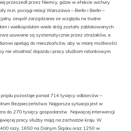
iej przeszedł przez Niemcy, gdzie w efekcie wichury
 m.in. pociągi relacji Warszawa – Berlin i Berlin –
alny zespół zarządzania ze względu na trudne
im i wielkopolskim wiele dróg zostało zablokowanych
rzewa usuwane są systematycznie przez strażaków, a
undurowi apelują do mieszkańców, aby w miarę możliwości
 nie utrudniać dojazdu i pracy służbom ratunkowym.
ez prądu pozostaje ponad 714 tysięcy odbiorców –
um Bezpieczeństwa. Najgorsza sytuacja jest w
iera do 270 tysięcy gospodarstw. Najwięcej interwencji
więcej pracy służby mają na zachodzie kraju. W
400 razy, 1650 na Dolnym Śląsku oraz 1250 w