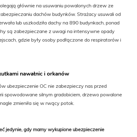
polegają głównie na usuwaniu powalonych drzew ze
 zabezpieczaniu dachów budynków. Strażacy usuwali od
zerwała lub uszkodziła dachy na 890 budynkach, ponad
chy są zabezpieczane z uwagi na intensywne opady
iejscach, gdzie były osoby podłączone do respiratorów i
kutkami nawałnic i orkanów
ów ubezpieczenie OC nie zabezpieczy nas przed
serii spowodowane silnym gradobiciem, drzewo powalone
nagle zmieniła się w rwący potok.
ć jedynie, gdy mamy wykupione ubezpieczenie