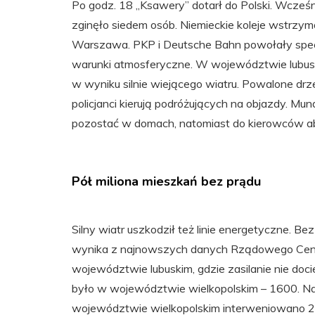
Po godz. 18 „Ksawery” dotarł do Polski. Wcześn
zginęło siedem osób. Niemieckie koleje wstrzymały
Warszawa. PKP i Deutsche Bahn powołały specj
warunki atmosferyczne. W województwie lubusk
w wyniku silnie wiejącego wiatru. Powalone d
policjanci kierują podróżujących na objazdy. M
pozostać w domach, natomiast do kierowców aby
Pół miliona mieszkań bez prądu
Silny wiatr uszkodził też linie energetyczne. B
wynika z najnowszych danych Rządowego Centr
województwie lubuskim, gdzie zasilanie nie doc
było w województwie wielkopolskim – 1600. Naj
województwie wielkopolskim interweniowano 2