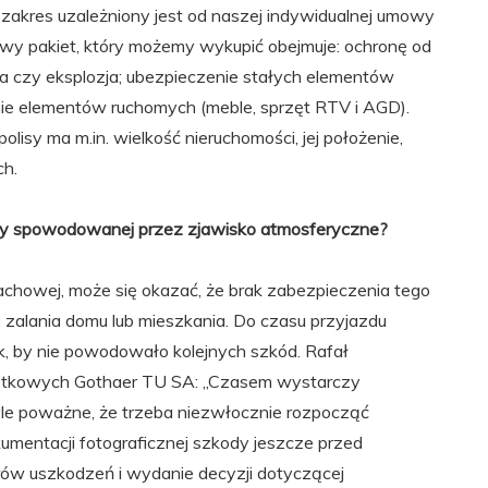
 zakres uzależniony jest od naszej indywidualnej umowy
owy pakiet, który możemy wykupić obejmuje: ochronę od
na czy eksplozja; ubezpieczenie stałych elementów
enie elementów ruchomych (meble, sprzęt RTV i AGD).
isy ma m.in. wielkość nieruchomości, jej położenie,
ch.
ody spowodowanej przez zjawisko atmosferyczne?
chowej, może się okazać, że brak zabezpieczenia tego
 zalania domu lub mieszkania. Do czasu przyjazdu
k, by nie powodowało kolejnych szkód. Rafał
Majątkowych Gothaer TU SA: „Czasem wystarczy
a tyle poważne, że trzeba niezwłocznie rozpocząć
mentacji fotograficznej szkody jeszcze przed
rów uszkodzeń i wydanie decyzji dotyczącej