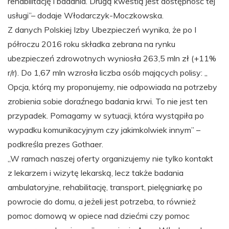
rehabilitację i badania. Drugą kwestią jest dostępność tej
usługi”– dodaje Włodarczyk-Moczkowska.
Z danych Polskiej Izby Ubezpieczeń wynika, że po I
półroczu 2016 roku składka zebrana na rynku
ubezpieczeń zdrowotnych wyniosła 263,5 mln zł (+11%
r/r). Do 1,67 mln wzrosła liczba osób mających polisy: „
Opcja, którą my proponujemy, nie odpowiada na potrzeby
zrobienia sobie doraźnego badania krwi. To nie jest ten
przypadek. Pomagamy w sytuacji, która wystąpiła po
wypadku komunikacyjnym czy jakimkolwiek innym” –
podkreśla prezes Gothaer.
„W ramach naszej oferty organizujemy nie tylko kontakt
z lekarzem i wizytę lekarską, lecz także badania
ambulatoryjne, rehabilitację, transport, pielęgniarkę po
powrocie do domu, a jeżeli jest potrzeba, to również
pomoc domową w opiece nad dziećmi czy pomoc