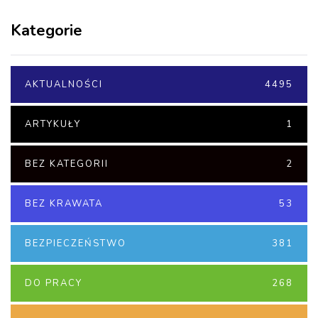
Kategorie
AKTUALNOŚCI
4495
ARTYKUŁY
1
BEZ KATEGORII
2
BEZ KRAWATA
53
BEZPIECZEŃSTWO
381
DO PRACY
268