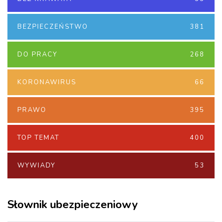
BEZPIECZEŃSTWO
381
DO PRACY
268
KORONAWIRUS
66
PRAWO
395
TOP TEMAT
400
WYWIADY
53
Słownik ubezpieczeniowy